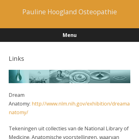
Pauline Hoogland Osteopathie
Menu
Ga
direct
naar
Links
de
inhoud
Dream
Anatomy:
http://www.nlm.nih.gov/exhibition/dreama
natomy/
Tekeningen uit collecties van de National Library of
Medicine. Anatomische voorstellingen, waarvan